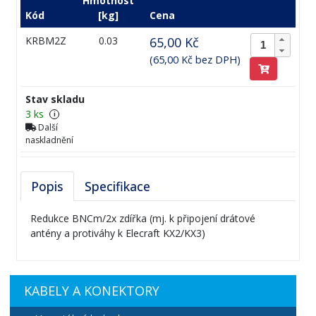
Stav skladu
3 ks
i
Další
naskladnění
Popis
Specifikace
Redukce BNCm/2x zdířka (mj. k připojení drátové
antény a protiváhy k Elecraft KX2/KX3)
KABELY A KONEKTORY
Koaxiální kabely
Konektory
Redukce, spojky