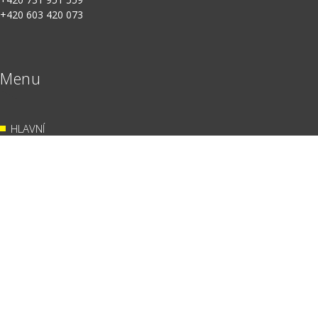
Menu
HLAVNÍ
E-SHOP
MANUÁLY
KONTAKTY
NASTAVENÍ COOKIES
Cassiopeia Consulting, a.s.
© 2024. Všechna
práva vyhrazena.