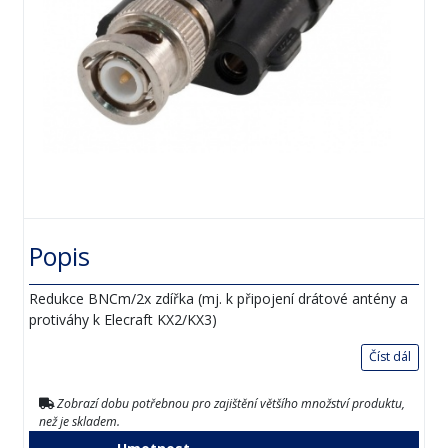
Popis
Redukce BNCm/2x zdířka (mj. k připojení drátové antény a
protiváhy k Elecraft KX2/KX3)
Číst dál
Zobrazí dobu potřebnou pro zajištění většího množství produktu,
než je skladem.
Hmotnost
Kód
[kg]
Cena
KRBM2Z
0.03
65,00 Kč
(65,00 Kč bez DPH)