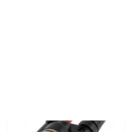
Radioamatér
E-shop
Kabely a konektory
Redukce, spojky
Redukce BNC/m – 2x zdířka
Redukce BNC/m – 2x zdířka