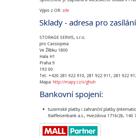
Výpis z OR:
zde
Sklady - adresa pro zasílán
STORAGE SERVIS, s.r.o.
pro Cassiopeia
Ve Žlíbku 1800
Hala H1
Praha 9
193 00
Tel.: +420 281 922 910, 281 922 911, 281 922 91
Mapa:
http://mapy.cz/s/ghuh
Bankovní spojení:
tuzemské platby i zahranční platby (inter
Raiffeisenbank a.s., Hvezdova 1716/2b, 140 