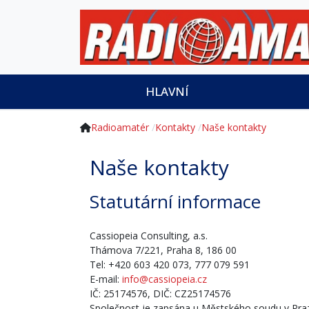
HLAVNÍ
Radioamatér
Kontakty
Naše kontakty
Naše kontakty
Statutární informace
Cassiopeia Consulting, a.s.
Thámova 7/221, Praha 8, 186 00
Tel: +420 603 420 073, 777 079 591
E-mail:
info@cassiopeia.cz
IČ: 25174576, DIČ: CZ25174576
Společnost je zapsána u Městského soudu v Praz