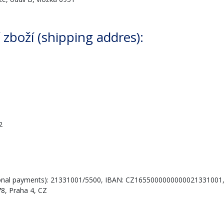
í zboží (shipping addres):
2
national payments): 21331001/5500, IBAN: CZ1655000000000021331001
78, Praha 4, CZ