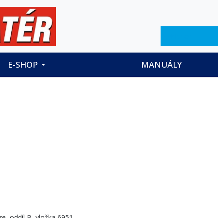
Hledat
E-SHOP
MANUÁLY
e, oddíl B, vložka 6951