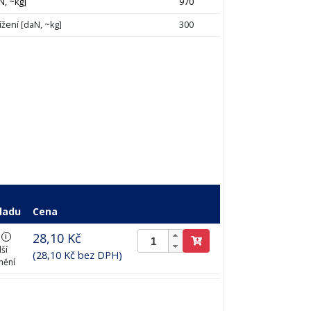
N, ~kg]
970
ížení [daN, ~kg]
300
ladu
Cena
28,10 Kč
i
ší
(28,10 Kč bez DPH)
nění