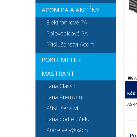
ACOM PA A ANTÉNY
Elektronkové PA
Polovodičové PA
Příslušenství Acom
POKIT METER
MASTRANT
Zo
Lana Classic
Kód
Lana Premium
ASR
Příslušenství
Lana podle účelu
Práce ve výškách
Po