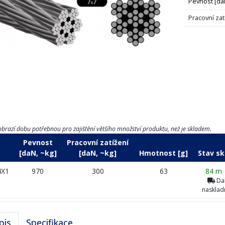
Pevnost [da
Pracovní zat
brazí dobu potřebnou pro zajištění většího množství produktu, než je skladem.
Pevnost
Pracovní zatížení
[daN, ~kg]
[daN, ~kg]
Hmotnost [g]
Stav sk
4X1
970
300
63
84 m
Dal
nasklad
pis
Specifikace