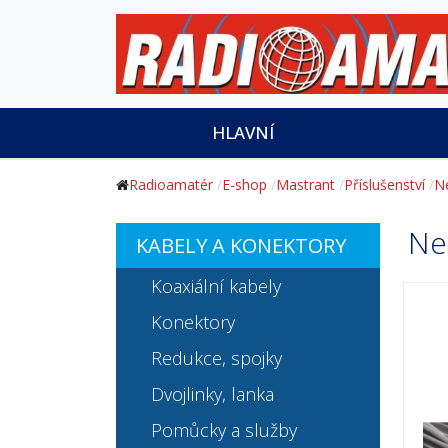
HLAVNÍ
Radioamatér
E-shop
Mastrant
Příslušenství
N
Ne
KABELY A KONEKTORY
Koaxiální kabely
Konektory
Redukce, spojky
Dvojlinky, lanka
Pomůcky a služby