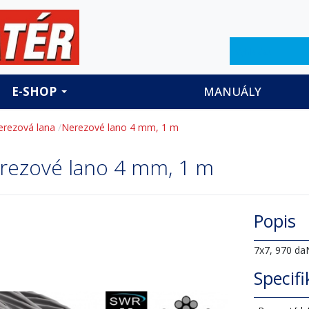
Hledat
E-SHOP
MANUÁLY
erezová lana
Nerezové lano 4 mm, 1 m
rezové lano 4 mm, 1 m
Popis
7x7, 970 da
Specif