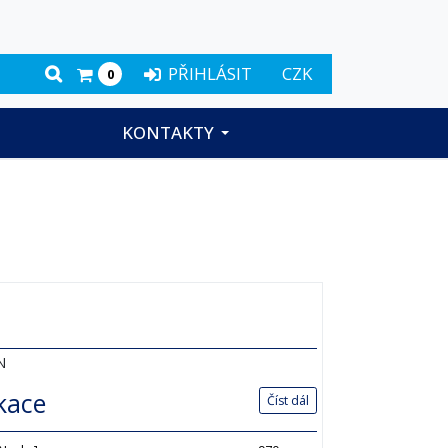
PŘIHLÁSIT
CZK
0
KONTAKTY
N
ikace
Číst dál