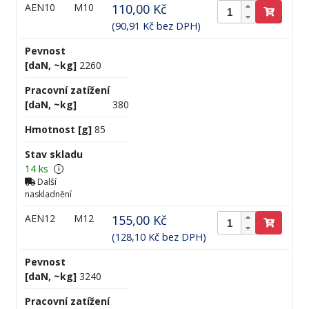
AEN10
M10
110,00 Kč
(90,91 Kč bez DPH)
Pevnost
[daN, ~kg]
2260
Pracovní zatížení
[daN, ~kg]
380
Hmotnost [g]
85
Stav skladu
14 ks
i
Další
naskladnění
AEN12
M12
155,00 Kč
(128,10 Kč bez DPH)
Pevnost
[daN, ~kg]
3240
Pracovní zatížení