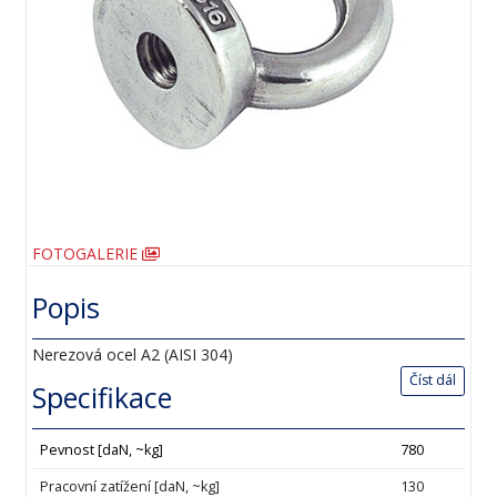
FOTOGALERIE
Popis
Nerezová ocel A2 (AISI 304)
Číst dál
Specifikace
Pevnost [daN, ~kg]
780
Pracovní zatížení [daN, ~kg]
130