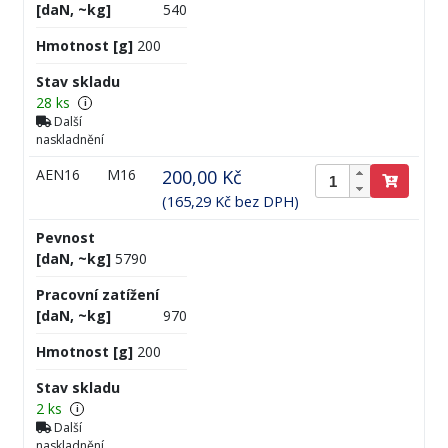
[daN, ~kg]
540
Hmotnost [g]
200
Stav skladu
28 ks
i
Další
naskladnění
AEN16
M16
200,00 Kč
(165,29 Kč bez DPH)
Pevnost
[daN, ~kg]
5790
Pracovní zatížení
[daN, ~kg]
970
Hmotnost [g]
200
Stav skladu
2 ks
i
Další
naskladnění