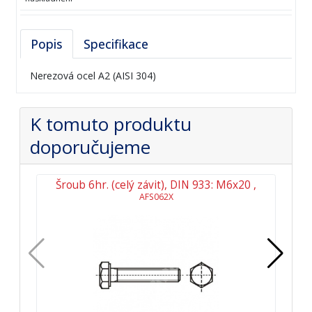
Popis
Specifikace
Nerezová ocel A2 (AISI 304)
K tomuto produktu
doporučujeme
Šroub 6hr. (celý závit), DIN 933: M6x20 ,
Mat
AFS062X