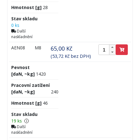
Hmotnost [g]
28
Stav skladu
0 ks
Další
naskladnění
AEN08
M8
65,00 Kč
(53,72 Kč bez DPH)
Pevnost
[daN, ~kg]
1420
Pracovní zatížení
[daN, ~kg]
240
Hmotnost [g]
46
Stav skladu
19 ks
i
Další
naskladnění