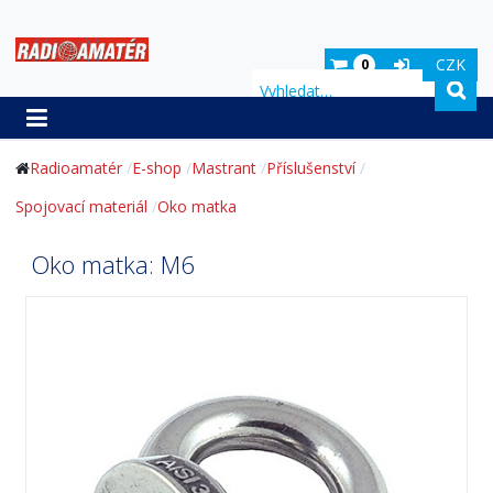
CZK
0
Hledat
Radioamatér
E-shop
Mastrant
Příslušenství
Spojovací materiál
Oko matka
Oko matka
: M6