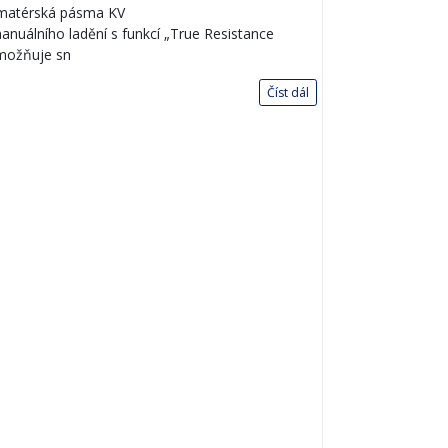
amatérská pásma KV
anuálního ladění s funkcí „True Resistance
umožňuje sn
Číst dál