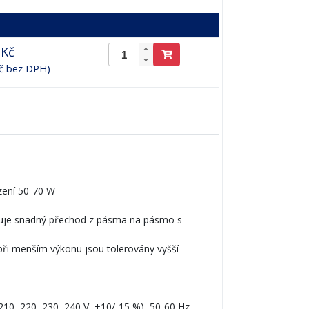
 Kč
Kč bez DPH)
zení 50-70 W
žňuje snadný přechod z pásma na pásmo s
při menším výkonu jsou tolerovány vyšší
210, 220, 230, 240 V, +10/-15 %), 50-60 Hz,