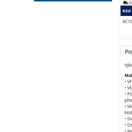
Zo
Kód
AC1
Po
Výk
Mal
• V
• V
• P
pře
• V
hod
• D
• O
• N