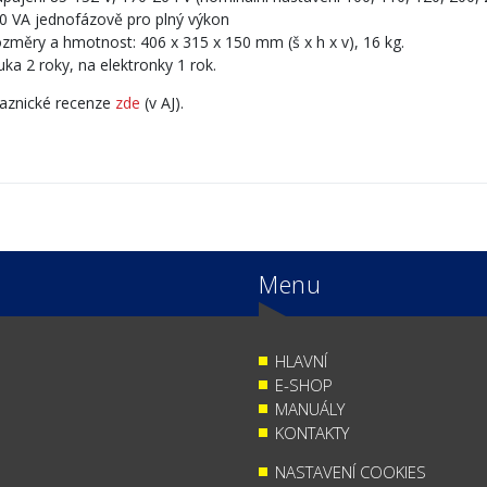
0 VA jednofázově pro plný výkon
ozměry a hmotnost: 406 x 315 x 150 mm (š x h x v), 16 kg.
uka 2 roky, na elektronky 1 rok.
aznické recenze
zde
(v AJ).
Menu
HLAVNÍ
E-SHOP
MANUÁLY
KONTAKTY
NASTAVENÍ COOKIES