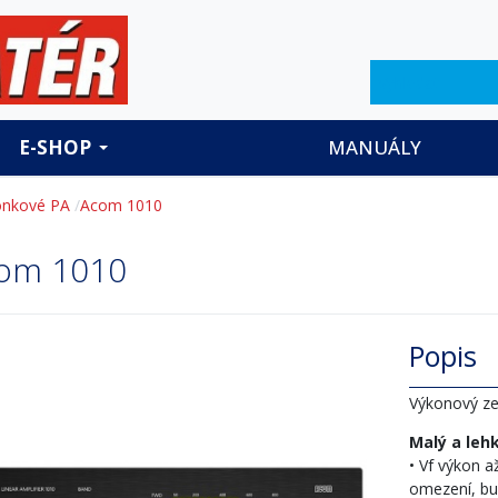
Hledat
E-SHOP
MANUÁLY
onkové PA
Acom 1010
om 1010
Popis
Výkonový ze
Malý a leh
• Vf výkon 
omezení, bu