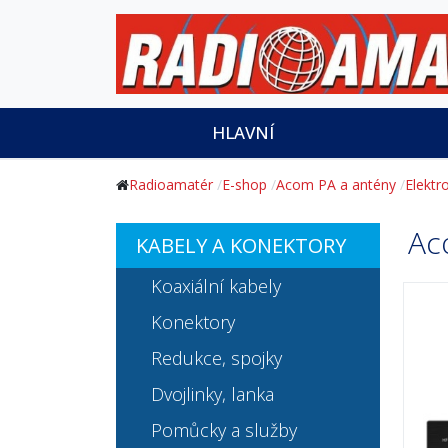
HLAVNÍ
Radioamatér
E-shop
Acom PA a antény
Elektr
Ac
KABELY A KONEKTORY
Koaxiální kabely
Konektory
Redukce, spojky
Dvojlinky, lanka
Pomůcky a služby