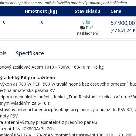
brazí dobu potřebnou pro zajištění většího množství produktu, než je skladem.
Hmotnost [kg]
Stav skladu
Cena
010
16
0 ks
57 900,00
Další
(47 851,24 
naskladnění
pis
Specifikace
onový zesilovač Acom 1010 - 700W, 160-10 m, 16 kg.
ý a lehký PA pro každého
f výkon až 700 W PEP, 500 W trvalá nosná bez časového omezení, bu
šechna amatérská pásma KV
odpora manuálního ladění s funkcí „True Resistance Indicator“ umo
sným vyladěním za 5-10 s
estavěný anténní tuner přizpůsobuje při plném výkonu až do PSV 3:1, 
noty PSV
va anténní výstupy přepínatelné z předního panelu
sazení 1 ks 4CX800A/GU74b
apájení 85-132 V, 170-264 V (nominální nastavení 100, 110, 120, 200, 