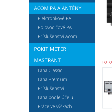
ACOM PA A ANTÉNY
Elektronkové PA
Polovodičové PA
Příslušenství Acom
POKIT METER
MASTRANT
FOTO
Lana Classic
Lana Premium
Příslušenství
Lana podle účelu
Práce ve výškách