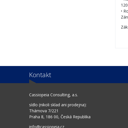
120
• R
Zár
Zák
Kontakt
Cassiopeia Consulting, a.s.
sídlo (nikoli sklad ani prodejna):
Thámova 7/221
Praha 8, 186 00, Česká Republika
info@cassiopeia.cz