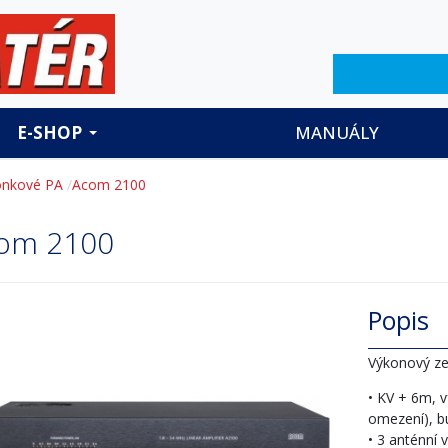
Hledat
E-SHOP
MANUÁLY
onkové PA
Acom 2100
om 2100
Popis
Výkonový ze
• KV + 6m, 
omezení), b
• 3 anténní 