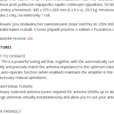
lnost proti poklesům napájecího napětí i mžikovým výpadkům, 50-60
ozměry a hmotnost: 445 x 375 x 205 mm (š x h x v), 29,3 kg. Hmotnost
uka 2 roky, na elektronky 1 rok.
ilovače jsou dodávány bez nainstalované české zástrčky do 230V sítě 
ginální balení rozbalit. V tomo případě prosíme o sdělení v Poznámce 
aznické recenze
zde
.
ATURES
Y TO OPERATE
 TRI is a powerful tuning aid that, together with the automatically con
ckly and precisely match the antenna impedance to the optimum tube 
 auto-operate function (when enabled) maintains the amplifier in th
ecessary manual operations.
 ANTENNA TUNERS
heavy outboard antenna tuners required for antenna VSWRs up to about
nge antennas virtually instantaneously and allow you to use your ant
R-FRIENDLY