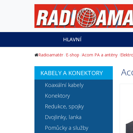
HLAVNÍ
Radioamatér
E-shop
Acom PA a antény
Elektr
Ac
KABELY A KONEKTORY
Koaxiální kabely
Konektory
Redukce, spojky
Dvojlinky, lanka
Pomůcky a služby