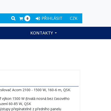
PŘIHLÁSIT
CZK
0
KONTAKTY
silovač Acom 2100 - 1500 W, 160-6 m, QSK.
vf výkon 1500 W (trvalá nosná bez časového
uzení 60-85 W, QSK
výstupy přepínatelné z předního panelu