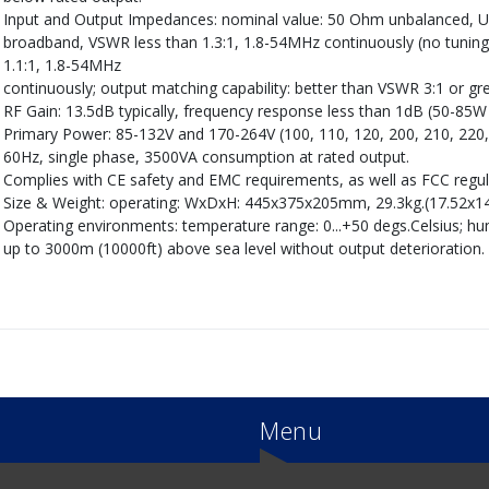
Input and Output Impedances: nominal value: 50 Ohm unbalanced, UHF
broadband, VSWR less than 1.3:1, 1.8-54MHz continuously (no tuning
1.1:1, 1.8-54MHz
continuously; output matching capability: better than VSWR 3:1 or gre
RF Gain: 13.5dB typically, frequency response less than 1dB (50-85W 
Primary Power: 85-132V and 170-264V (100, 110, 120, 200, 210, 220
60Hz, single phase, 3500VA consumption at rated output.
Complies with CE safety and EMC requirements, as well as FCC regul
Size & Weight: operating: WxDxH: 445x375x205mm, 29.3kg.(17.52x14.
Operating environments: temperature range: 0...+50 degs.Celsius; hum
up to 3000m (10000ft) above sea level without output deterioration.
Menu