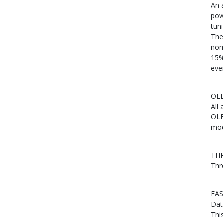
An a
pow
tuni
The
nom
15%
eve
OL
All 
OLE
mod
TH
Thr
EA
Dat
Thi