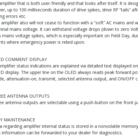
mplifier that is both user-friendly and that looks after itself. It is d
er, up to 100 milliseconds duration of drive spikes, drive RF “tails” a
ng errors etc.
 amplifier also will not cease to function with a “soft” AC mains and w
inal mains voltage. It can withstand voltage drops (down to zero Volt
 mains voltage spikes, which is especially important on Field Day, du
nts where emergency power is relied upon.
ED COMMENT DISPLAY
amplifier status indications are explained via detailed text displayed 
D display. The upper line on the OLED always reads peak forward po
e, attenuation-on, transmit, selected antenna output, and ON/OFF c
REE ANTENNA OUTPUTS
ee antenna outputs are selectable using a push-button on the front p
SY MAINTENANCE
a regarding amplifier internal status is stored in a nonvolatile memory
s information can be forwarded to your dealer for diagnostics.