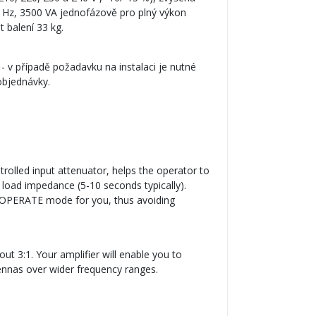
 Hz, 3500 VA jednofázově pro plný výkon
 balení 33 kg.
- v případě požadavku na instalaci je nutné
objednávky.
trolled input attenuator, helps the operator to
load impedance (5-10 seconds typically).
e OPERATE mode for you, thus avoiding
 3:1. Your amplifier will enable you to
ennas over wider frequency ranges.