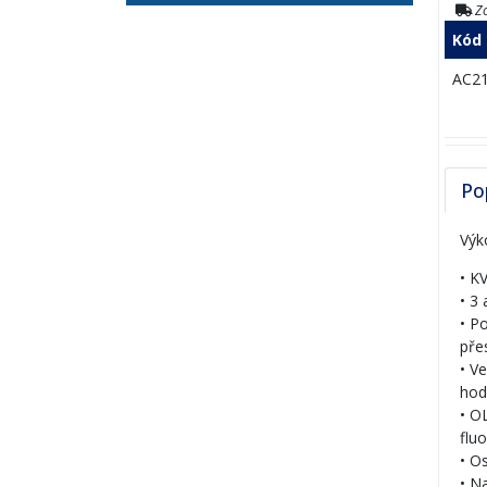
Zo
Kód
AC2
Po
Výk
• K
• 3
• P
pře
• V
hod
• O
flu
• O
• N