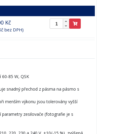
00 Kč
 Kč bez DPH)
ní 60-85 W, QSK
žňuje snadný přechod z pásma na pásmo s
při menším výkonu jsou tolerovány vyšší
parametry zesilovače (fotografie je s
 210, 220, 230 a 240 V ,+10/-15 %), zvýšená