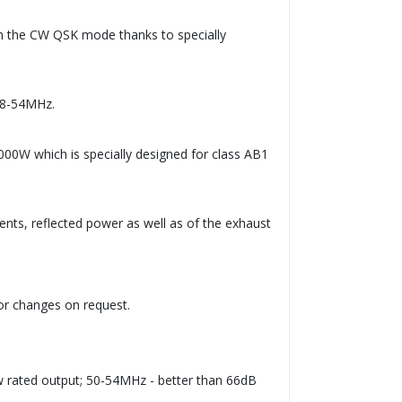
 in the CW QSK mode thanks to specially
1.8-54MHz.
000W which is specially designed for class AB1
nts, reflected power as well as of the exhaust
or changes on request.
 rated output; 50-54MHz - better than 66dB