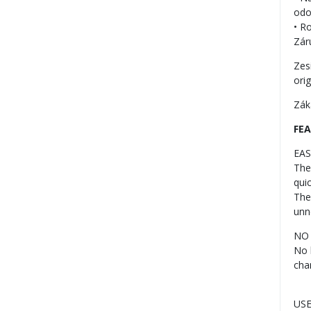
odo
• R
Zár
Zes
ori
Zák
FE
EAS
The
qui
The
unn
NO
No 
cha
USE