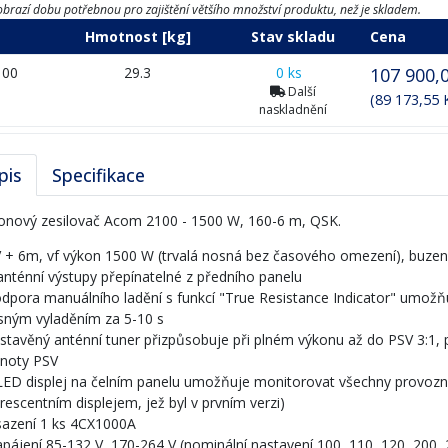
brazí dobu potřebnou pro zajištění většího množství produktu, než je skladem.
Hmotnost [kg]
Stav skladu
Cena
100
29.3
0 ks
107 900,
Další
(89 173,55
naskladnění
pis
Specifikace
onový zesilovač Acom 2100 - 1500 W, 160-6 m, QSK.
V + 6m, vf výkon 1500 W (trvalá nosná bez časového omezení), buze
 anténní výstupy přepínatelné z předního panelu
odpora manuálního ladění s funkcí "True Resistance Indicator" umo
sným vyladěním za 5-10 s
estavěný anténní tuner přizpůsobuje při plném výkonu až do PSV 3:1, 
noty PSV
LED displej na čelním panelu umožňuje monitorovat všechny provozní 
orescentním displejem, jež byl v prvním verzi)
sazení 1 ks 4CX1000A
apájení 85-132 V, 170-264 V (nominální nastavení 100, 110, 120, 200,