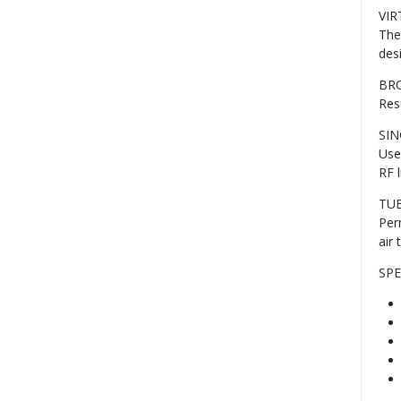
VIR
The
des
BR
Res
SIN
Use
RF l
TU
Per
air
SPE