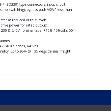
 (SO239) type connectors; input circuit:
s, no switching); bypass path VSWR less than
ater at reduced output levels.
drive power for rated output).
, 230 & 240V nominal taps, +10%-15%tol.), 50-
ations.
76x8.07 inches, 64.6lbs)
idity: up to 95% @ +35 degs.Celsius; height: