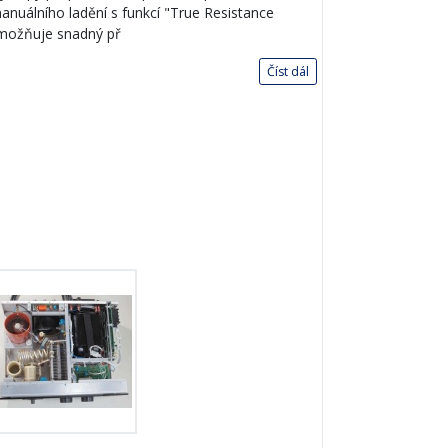
anuálního ladění s funkcí "True Resistance
umožňuje snadný př
Číst dál