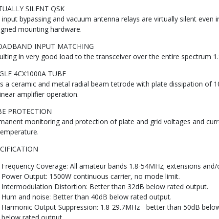
TUALLY SILENT QSK
 input bypassing and vacuum antenna relays are virtually silent even
igned mounting hardware.
OADBAND INPUT MATCHING
ulting in very good load to the transceiver over the entire spectrum 
GLE 4CX1000A TUBE
s a ceramic and metal radial beam tetrode with plate dissipation of 1
inear amplifier operation.
BE PROTECTION
manent monitoring and protection of plate and grid voltages and curre
 temperature.
CIFICATION
Frequency Coverage: All amateur bands 1.8-54MHz; extensions and/
Power Output: 1500W continuous carrier, no mode limit.
Intermodulation Distortion: Better than 32dB below rated output.
Hum and noise: Better than 40dB below rated output.
Harmonic Output Suppression: 1.8-29.7MHz - better than 50dB below
below rated output.