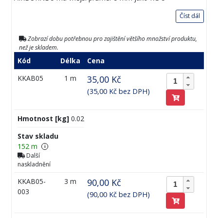
Číst dál
Zobrazí dobu potřebnou pro zajištění většího množství produktu,
než je skladem.
Kód
Délka
Cena
KKAB05
1 m
35,00 Kč
(35,00 Kč bez DPH)
Hmotnost [kg]
0.02
Stav skladu
152 m
i
Další
naskladnění
KKAB05-
3 m
90,00 Kč
003
(90,00 Kč bez DPH)