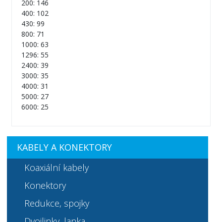
200: 146
400: 102
430: 99
800: 71
1000: 63
1296: 55
2400: 39
3000: 35
4000: 31
5000: 27
6000: 25
KABELY A KONEKTORY
Koaxiální kabely
Konektory
Redukce, spojky
Dvojlinky, lanka