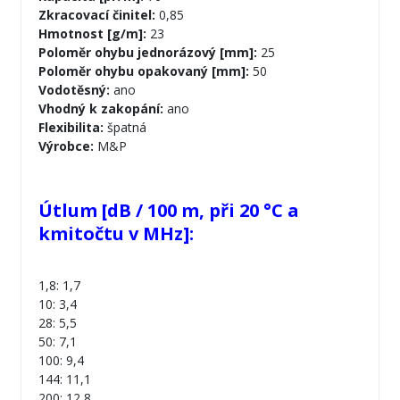
Zkracovací činitel:
0,85
Hmotnost [g/m]:
23
Poloměr ohybu jednorázový [mm]:
25
Poloměr ohybu opakovaný [mm]:
50
Vodotěsný:
ano
Vhodný k zakopání:
ano
Flexibilita:
špatná
Výrobce:
M&P
Útlum [dB / 100 m, při 20 °C a
kmitočtu v MHz]:
1,8: 1,7
10: 3,4
28: 5,5
50: 7,1
100: 9,4
144: 11,1
200: 12,8