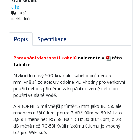
Stav skladu
0 ks
Další
naskladnění
Popis
Specifikace
Porovnání vlastností kabelů
naleznete v
této
tabulce
Nízkoútlumový 50Ω koaxiální kabel o průměru 5
mm. Vnější izolace: UV odolné PE. Vhodný pro venkovní
použití nebo k přímému zakopání do země nebo pro
použití ve slané vodě.
AIRBORNE 5 má vnější průměr 5 mm jako RG-58, ale
mnohem nižší útlum, pouze 7 dB/100m na 50 MHz, o
3,8 dB méně než RG-58. Na 1 GHz 30 dB/100m, o 28
dB méně než RG-58! Kvůli nízkému útlumu je vhodný
též pro WiFi sítě.