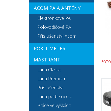
ACOM PA A ANTÉNY
Elektronkové PA
Polovodičové PA
Příslušenství Acom
POKIT METER
MASTRANT
FOTO
Lana Classic
Lana Premium
Příslušenství
Lana podle účelu
Práce ve výškách