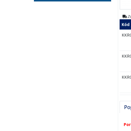
Zo
Kód
KKR
KKR
KKR
Po
Por