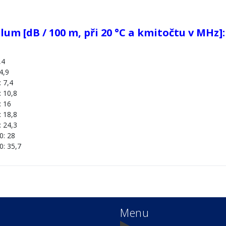
lum [dB / 100 m, při 20 °C a kmitočtu v MHz]:
,4
4,9
: 7,4
: 10,8
: 16
: 18,8
: 24,3
0: 28
0: 35,7
Menu