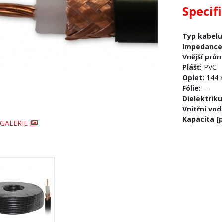
Specif
Typ kabelu
Impedance
Vnější prů
Plášť:
PVC
Oplet:
144 
Fólie:
---
Dielektrik
Vnitřní vod
Kapacita [
GALERIE