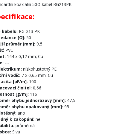
ndardní koaxiální 50Ω kabel RG213PK.
ecifikace:
 kabelu:
RG-213 PK
edance [Ω]:
50
jší průměr [mm]:
9,5
šť:
PVC
et:
144 x 0,12 mm; Cu
ie:
---
lektrikum:
nízkohustotný PE
třní vodič:
7 x 0,65 mm; Cu
acita [pF/m]:
100
acovací činitel:
0,66
tnost [g/m]:
116
oměr ohybu jednorázový [mm]:
47,5
oměr ohybu opakovaný [mm]:
95
dotěsný:
ano
dný k zakopání:
ne
xibilita:
průměrná
obce:
Siva