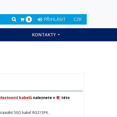
PŘIHLÁSIT
CZK
0
KONTAKTY
vlastností kabelů
naleznete v
této
koaxiální 50Ω kabel RG213PK.