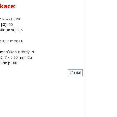
ikace:
:
RG-213 PK
 [Ω]:
50
měr [mm]:
9,5
x 0,12 mm; Cu
um:
nízkohustotný PE
ič:
7 x 0,65 mm; Cu
pF/m]:
100
Číst dál