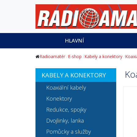
HLAVNÍ
Radioamatér
E-shop
Kabely a konektory
Koaxiá
Ko
KABELY A KONEKTORY
Koaxiální kabely
Konektory
Redukce, spojky
Dvojlinky, lanka
Pomůcky a služby