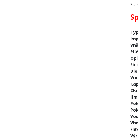
Sta
Sp
Typ
Imp
Vně
Plá
Opl
Fól
Die
Vni
Kap
Zkr
Hmo
Pol
Pol
Vo
Vho
Fle
Výr