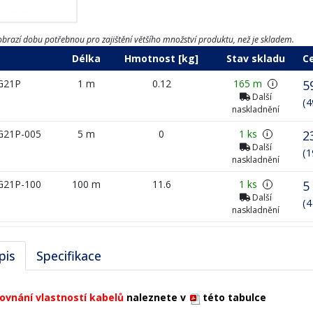
brazí dobu potřebnou pro zajištění většího množství produktu, než je skladem.
Délka
Hmotnost [kg]
Stav skladu
C
G21P
1 m
0.12
165 m
5
i
Další
(4
naskladnění
G21P-005
5 m
0
1 ks
2
i
Další
(1
naskladnění
G21P-100
100 m
11.6
1 ks
5
i
Další
(4
naskladnění
pis
Specifikace
ovnání vlastností kabelů
naleznete v
této tabulce