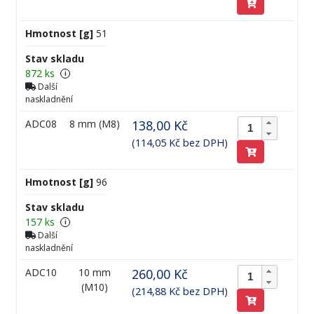
Hmotnost [g]
51
Stav skladu
872 ks
i
Další
naskladnění
ADC08
8 mm (M8)
138,00 Kč
(114,05 Kč bez DPH)
Hmotnost [g]
96
Stav skladu
157 ks
i
Další
naskladnění
ADC10
10 mm
260,00 Kč
(M10)
(214,88 Kč bez DPH)