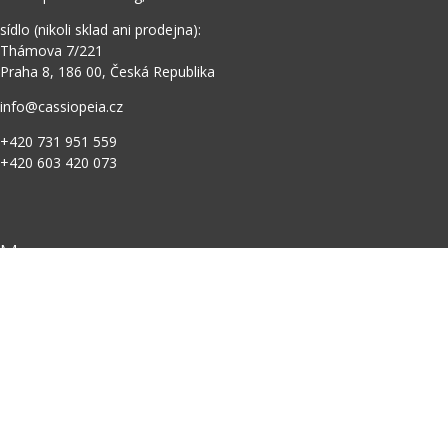
sídlo (nikoli sklad ani prodejna):
Thámova 7/221
Praha 8, 186 00, Česká Republika
info@cassiopeia.cz
+420 731 951 559
+420 603 420 073
Menu
HLAVNÍ
E-SHOP
MANUÁLY
KONTAKTY
NASTAVENÍ COOKIES