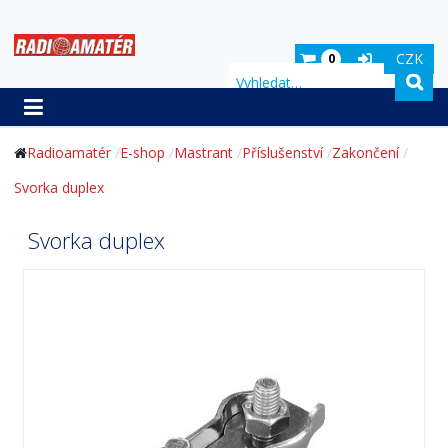
CZK
0
Hledat
Radioamatér
E-shop
Mastrant
Příslušenství
Zakončení
Svorka duplex
Svorka duplex