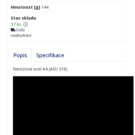
Hmotnost [g]
144
Stav skladu
57 ks
i
Další
naskladnění
Popis
Specifikace
Nerezová ocel A4 (AISI 316)