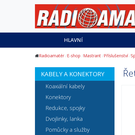
HLAVNÍ
Radioamatér
E-shop
Mastrant
Příslušenství
Sp
Ře
KABELY A KONEKTORY
Koaxiální kabely
Konektory
Redukce, spojky
Dvojlinky, lanka
Pomůcky a služby