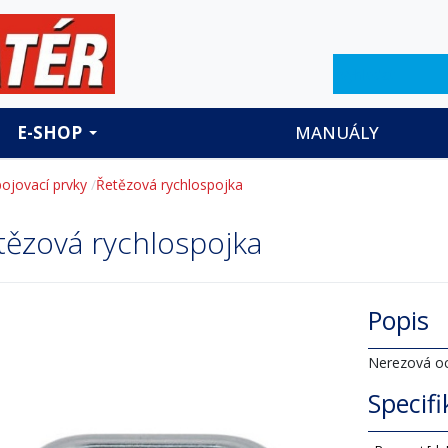
Hledat
E-SHOP
MANUÁLY
ojovací prvky
Řetězová rychlospojka
tězová rychlospojka
Popis
Nerezová oc
Specif