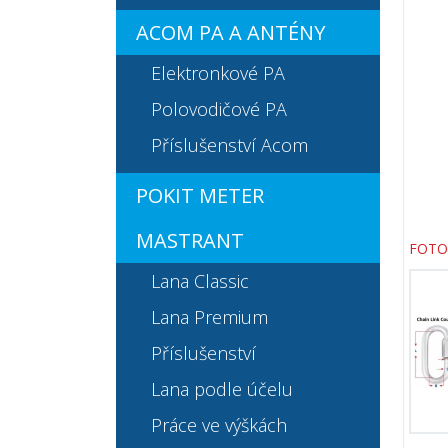
ACOM PA A ANTÉNY
Elektronkové PA
Polovodičové PA
Příslušenství Acom
POKIT METER
MASTRANT
FOTO
Lana Classic
Lana Premium
Příslušenství
Lana podle účelu
Práce ve výškách