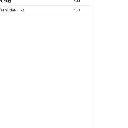
N, ~kg]
500
ížení [daN, ~kg]
150