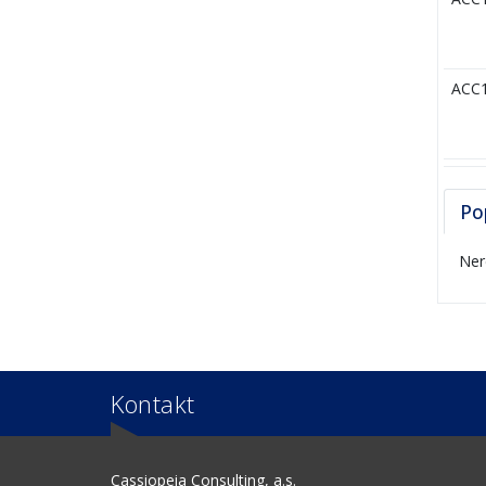
ACC
Po
Ner
Kontakt
Cassiopeia Consulting, a.s.