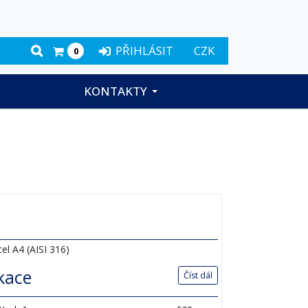
PŘIHLÁSIT
CZK
0
KONTAKTY
el A4 (AISI 316)
ikace
Číst dál