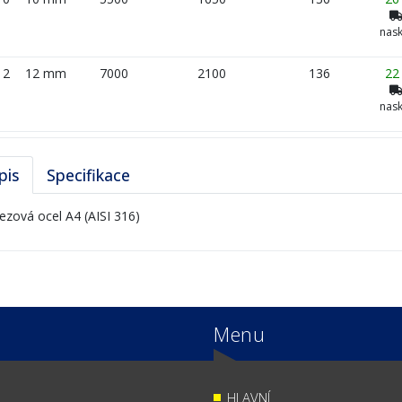
nask
12
12 mm
7000
2100
136
22
nask
pis
Specifikace
ezová ocel A4 (AISI 316)
Menu
HLAVNÍ