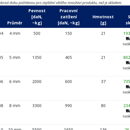
brazí dobu potřebnou pro zajištění většího množství produktu, než je skladem.
Pevnost
Pracovní
[daN,
zatížení
Hmotnost
Průměr
~kg]
[daN, ~kg]
[g]
s
04
4 mm
500
150
21
193
nask
05
5 mm
1350
405
21
802
nask
06
6 mm
2000
600
37
735
nask
08
8 mm
3300
990
80
234
nask
10
10 mm
5500
1650
136
26