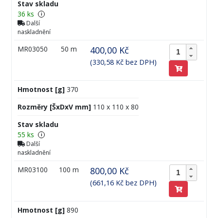
Stav skladu
36 ks
i
Další
naskladnění
MR03050
50 m
400,00 Kč
(330,58 Kč bez DPH)
Hmotnost [g]
370
Rozměry [ŠxDxV mm]
110 x 110 x 80
Stav skladu
55 ks
i
Další
naskladnění
MR03100
100 m
800,00 Kč
(661,16 Kč bez DPH)
Hmotnost [g]
890