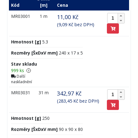
Kód
[m]
Cena
MR03001
1 m
11,00 Kč
(9,09 Kč bez DPH)
Hmotnost [g]
5.3
Rozměry [ŠxDxV mm]
240 x 17 x 5
Stav skladu
999 ks
i
Další
naskladnění
MR03031
31 m
342,97 Kč
(283,45 Kč bez DPH)
Hmotnost [g]
250
Rozměry [ŠxDxV mm]
90 x 90 x 80