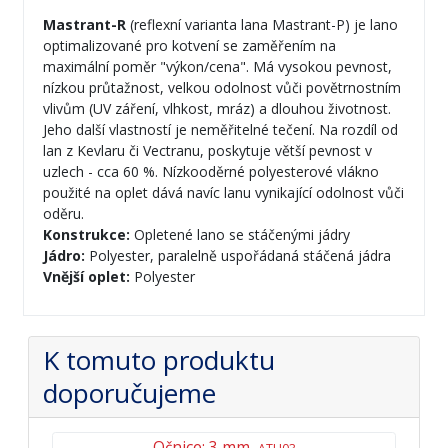
Mastrant-R
(reflexní varianta lana Mastrant-P) je lano
optimalizované pro kotvení se zaměřením na
maximální poměr "výkon/cena". Má vysokou pevnost,
nízkou průtažnost, velkou odolnost vůči povětrnostním
vlivům (UV záření, vlhkost, mráz) a dlouhou životnost.
Jeho další vlastností je neměřitelné tečení. Na rozdíl od
lan z Kevlaru či Vectranu, poskytuje větší pevnost v
uzlech - cca 60 %. Nízkooděrné polyesterové vlákno
použité na oplet dává navíc lanu vynikající odolnost vůči
oděru.
Konstrukce:
Opletené lano se stáčenými jádry
Jádro:
Polyester, paralelně uspořádaná stáčená jádra
Vnější oplet:
Polyester
K tomuto produktu
doporučujeme
Očnice: 3 mm,