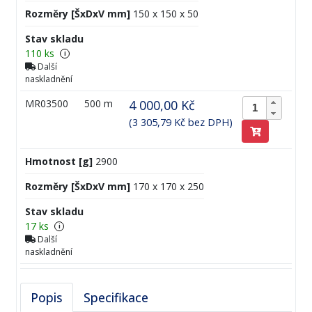
Rozměry [ŠxDxV mm]
150 x 150 x 50
Stav skladu
110 ks
i
Další
naskladnění
MR03500
500 m
4 000,00 Kč
(3 305,79 Kč bez DPH)
Hmotnost [g]
2900
Rozměry [ŠxDxV mm]
170 x 170 x 250
Stav skladu
17 ks
i
Další
naskladnění
Popis
Specifikace