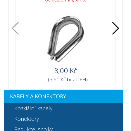
ATH03
8,00 Kč
(6,61 Kč bez DPH)
KABELY A KONEKTORY
Koaxiální kabely
Konektory
Redukce, spojky