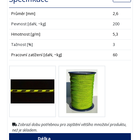
Průměr [mm]
2,6
Pevnost [daN, ~kg]
200
Hmotnost [g/m]
5,3
Tažnost [%]
3
Pracovní zatížení [daN, ~kg]
60
Zobrazí dobu potřebnou pro zajištění většího množství produktu,
než je skladem.
Délka