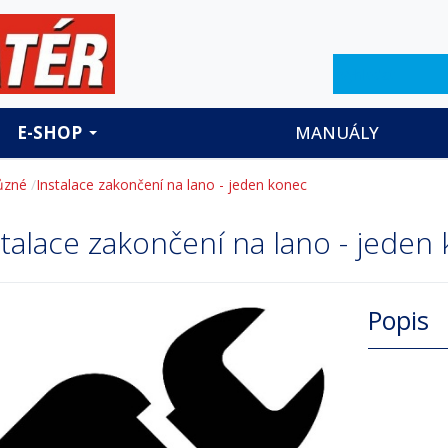
Hledat
E-SHOP
MANUÁLY
ůzné
Instalace zakončení na lano - jeden konec
stalace zakončení na lano - jeden
Popis