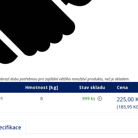
brazí dobu potřebnou pro zajištění většího množství produktu, než je skladem.
Hmotnost [kg]
Stav skladu
Cena
91
0
999 ks
225,00 
i
(185,95 K
ecifikace