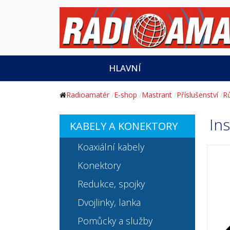
HLAVNÍ
Radioamatér
E-shop
Mastrant
Příslušenství
R
In
KABELY A KONEKTORY
Koaxiální kabely
Konektory
Redukce, spojky
Dvojlinky, lanka
Pomůcky a služby