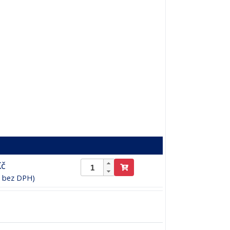
Kč
č bez DPH)