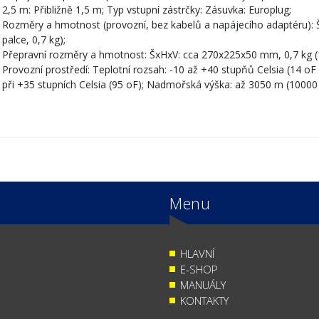
2,5 m: Přibližně 1,5 m; Typ vstupní zástrčky: Zásuvka: Europlug;
Rozměry a hmotnost (provozní, bez kabelů a napájecího adaptéru): 
palce, 0,7 kg);
Přepravní rozměry a hmotnost: ŠxHxV: cca 270x225x50 mm, 0,7 kg (10,
Provozní prostředí: Teplotní rozsah: -10 až +40 stupňů Celsia (14 oF 
při +35 stupních Celsia (95 oF); Nadmořská výška: až 3050 m (10000 
Menu
HLAVNÍ
E-SHOP
MANUÁLY
KONTAKTY