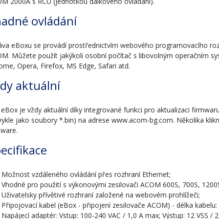
M 2000A s RCU (jednotkou dálkového ovládání).
adné ovládání
áva eBoxu se provádí prostřednictvím webového programovacího rozh
M. Můžete použít jakýkoli osobní počítač s libovolným operačním sy
ome, Opera, Firefox, MS Edge, Safari atd.
dy aktuální
 eBox je vždy aktuální díky integrované funkci pro aktualizaci firmwaru
vykle jako soubory *.bin) na adrese www.acom-bg.com. Několika klik
mware.
ecifikace
Možnost vzdáleného ovládání přes rozhraní Ethernet;
Vhodné pro použití s výkonovými zesilovači ACOM 600S, 700S, 1200
Uživatelsky přívětivé rozhraní založené na webovém prohlížeči;
Připojovací kabel (eBox - připojení zesilovače ACOM) - délka kabelu:
Napájecí adaptér: Vstup: 100-240 VAC / 1,0 A max; Výstup: 12 VSS / 2