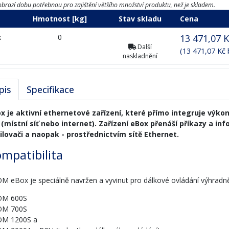
brazí dobu potřebnou pro zajištění většího množství produktu, než je skladem.
Hmotnost [kg]
Stav skladu
Cena
x
0
13 471,07 
Další
(13 471,07 Kč
naskladnění
pis
Specifikace
x je aktivní ethernetové zařízení, které přímo integruje vý
í (místní síť nebo internet). Zařízení eBox přenáší příkazy a i
ilovači a naopak - prostřednictvím sítě Ethernet.
mpatibilita
M eBox je speciálně navržen a vyvinut pro dálkové ovládání výhradn
OM 600S
OM 700S
M 1200S a