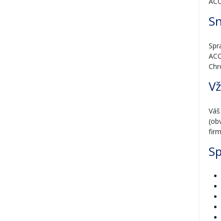
ACO
Sn
Spr
ACO
Chr
Vž
Váš
(ob
fir
Sp