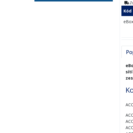
Zo
Kód
eBo
Po
eBo
sít
zes
Ko
ACO
AC
AC
ACO