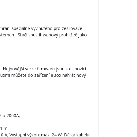
raní speciálně vyvinutého pro zesilovače
stémem. Stačí spustit webový prohlížeč jako
. Nejnovější verze firmwaru jsou k dispozici
nutími můžete do zařízení eBox nahrát nový
S a 2000A;
 1 m;
,0 A; Výstupní výkon: max. 24 W; Délka kabelu: