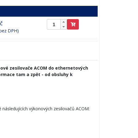
Kč
 bez DPH)
konové zesilovače ACOM do ethernetových
nformace tam a zpět - od obsluhy k
ě následujících výkonových zesilovačů ACOM: