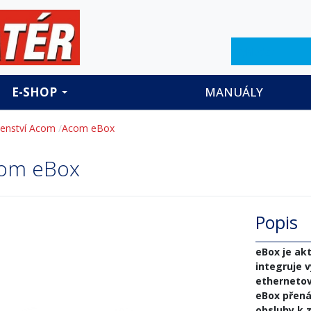
Hledat
E-SHOP
MANUÁLY
šenství Acom
Acom eBox
om eBox
Popis
eBox je akt
integruje 
ethernetový
eBox přená
obsluhy k z