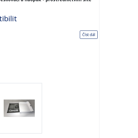
bilit
Číst dál