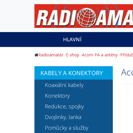
HLAVNÍ
Radioamatér
E-shop
Acom PA a antény
Příslu
Ac
KABELY A KONEKTORY
Koaxiální kabely
Konektory
Redukce, spojky
Dvojlinky, lanka
Pomůcky a služby