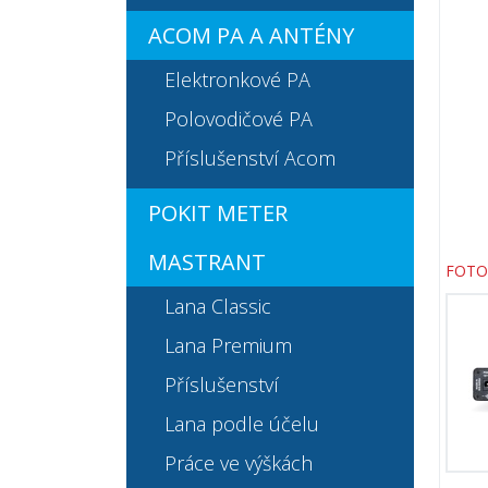
ACOM PA A ANTÉNY
Elektronkové PA
Polovodičové PA
Příslušenství Acom
POKIT METER
MASTRANT
FOTO
Lana Classic
Lana Premium
Příslušenství
Lana podle účelu
Práce ve výškách