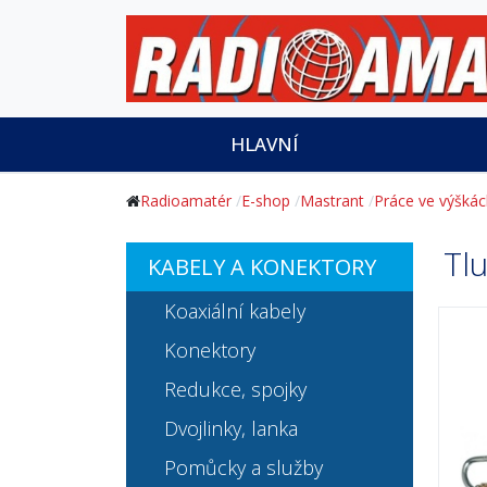
HLAVNÍ
Radioamatér
E-shop
Mastrant
Práce ve výšká
Tl
KABELY A KONEKTORY
Koaxiální kabely
Konektory
Redukce, spojky
Dvojlinky, lanka
Pomůcky a služby