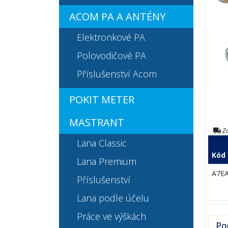
ACOM PA A ANTÉNY
Elektronkové PA
Polovodičové PA
Příslušenství Acom
POKIT METER
MASTRANT
Zo
Lana Classic
Kód
Lana Premium
A7E
Příslušenství
Lana podle účelu
Práce ve výškách
Po