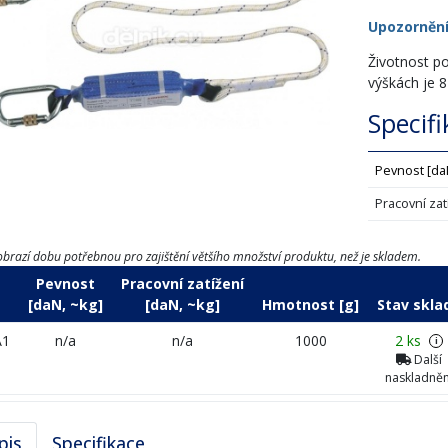
Upozorněn
Životnost po
výškách je 8
Specif
Pevnost [da
Pracovní zat
brazí dobu potřebnou pro zajištění většího množství produktu, než je skladem.
Pevnost
Pracovní zatížení
[daN, ~kg]
[daN, ~kg]
Hmotnost [g]
Stav skla
A1
n/a
n/a
1000
2 ks
i
Další
naskladněn
pis
Specifikace