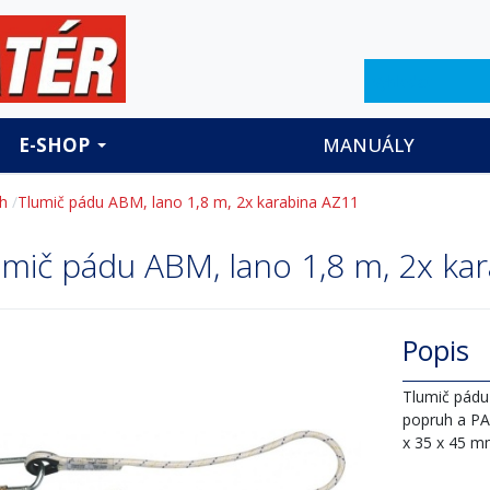
Hledat
E-SHOP
MANUÁLY
ch
Tlumič pádu ABM, lano 1,8 m, 2x karabina AZ11
umič pádu ABM, lano 1,8 m, 2x ka
Popis
Tlumič pádu
popruh a PA
x 35 x 45 m