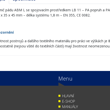
mič pádu ABM L se spojovacím prostředkem LB 11 – PA popruh a PA 
 x 35 x 45 mm – délka systému 1,8 m – EN 355, CE 0082.
zornění
otnost postrojů a dalšího textilního materiálu pro práci ve výškách je 
ostatně (nejsou všité do textilních částí) mají životnost neomezenou
Menu
HLAVNÍ
E-SHOP
MANUÁLY