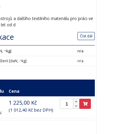
í
strojů a dalšího textilního materiálu pro práci ve
 let od d
ikace
Číst dál
N, ~kg]
n/a
ížení [daN, ~kg]
n/a
du
Cena
1 225,00 Kč
(1 012,40 Kč bez DPH)
í