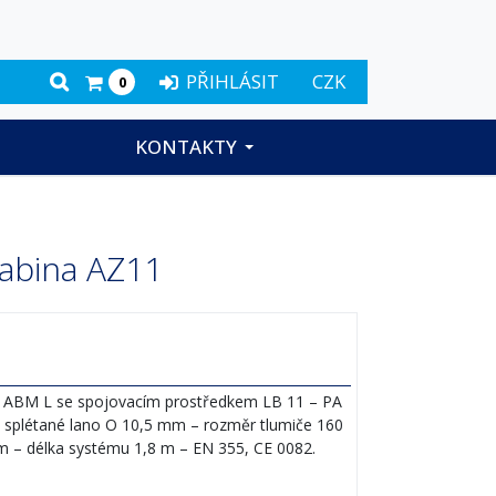
PŘIHLÁSIT
CZK
0
KONTAKTY
rabina AZ11
 ABM L se spojovacím prostředkem LB 11 – PA
 splétané lano O 10,5 mm – rozměr tlumiče 160
m – délka systému 1,8 m – EN 355, CE 0082.