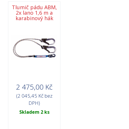
Tlumič pádu ABM,
2x lano 1,6 m a
karabinový hák
2 475,00 Kč
(2 045,45 Kč bez
DPH)
Skladem 2 ks