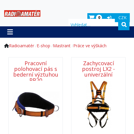
CZK
0
Hledat
Radioamatér
E-shop
Mastrant
Práce ve výškách
Pracovní
Zachycovací
polohovací pás s
postroj LX2 -
bederní výztuhou
univerzální
PB20