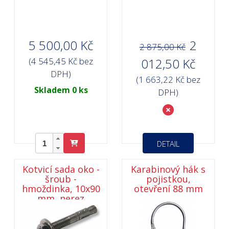
5 500,00 Kč
2
2 875,00 Kč
(4 545,45 Kč bez
012,50 Kč
DPH)
(1 663,22 Kč bez
Skladem 0 ks
DPH)
DETAIL
Kotvicí sada oko -
Karabinový hák s
šroub -
pojistkou,
hmoždinka, 10x90
otevření 88 mm
mm, nerez