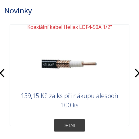
Novinky
Koaxiální kabel Heliax LDF4-50A 1/2"
Předchozí
D
139,15 Kč
za ks při nákupu alespoň
100 ks
DETAIL