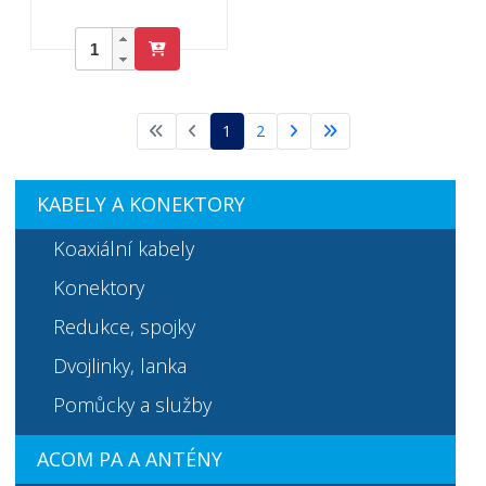
1
2
KABELY A KONEKTORY
Koaxiální kabely
Konektory
Redukce, spojky
Dvojlinky, lanka
Pomůcky a služby
ACOM PA A ANTÉNY