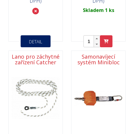
DPH)
DPH)
Skladem 1 ks
DETAIL
Lano pro záchytné
Samonavíjecí
zařízení Catcher
systém Minibloc