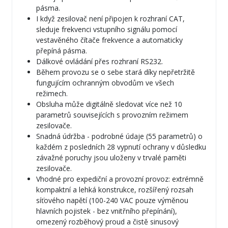
pásma.
I když zesilovač není připojen k rozhraní CAT,
sleduje frekvenci vstupního signálu pomocí
vestavěného čítače frekvence a automaticky
přepíná pásma.
Dálkové ovládání přes rozhraní RS232.
Během provozu se o sebe stará díky nepřetržitě
fungujícím ochranným obvodům ve všech
režimech.
Obsluha může digitálně sledovat více než 10
parametrů souvisejících s provozním režimem
zesilovače.
Snadná údržba - podrobné údaje (55 parametrů) o
každém z posledních 28 vypnutí ochrany v důsledku
závažné poruchy jsou uloženy v trvalé paměti
zesilovače.
Vhodné pro expediční a provozní provoz: extrémně
kompaktní a lehká konstrukce, rozšířený rozsah
síťového napětí (100-240 VAC pouze výměnou
hlavních pojistek - bez vnitřního přepínání),
omezený rozběhový proud a čistě sinusový