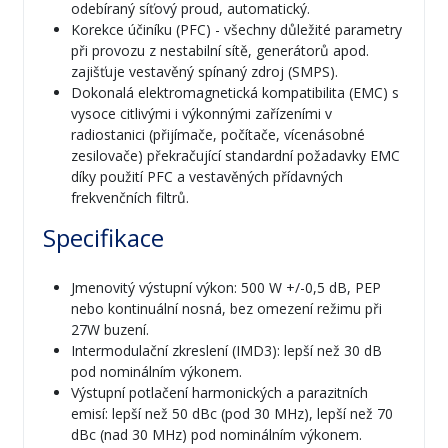
odebíraný síťový proud, automatický.
Korekce účiníku (PFC) - všechny důležité parametry
při provozu z nestabilní sítě, generátorů apod.
zajišťuje vestavěný spínaný zdroj (SMPS).
Dokonalá elektromagnetická kompatibilita (EMC) s
vysoce citlivými i výkonnými zařízeními v
radiostanici (přijímače, počítače, vícenásobné
zesilovače) překračující standardní požadavky EMC
díky použití PFC a vestavěných přídavných
frekvenčních filtrů.
Specifikace
Jmenovitý výstupní výkon: 500 W +/-0,5 dB, PEP
nebo kontinuální nosná, bez omezení režimu při
27W buzení.
Intermodulační zkreslení (IMD3): lepší než 30 dB
pod nominálním výkonem.
Výstupní potlačení harmonických a parazitních
emisí: lepší než 50 dBc (pod 30 MHz), lepší než 70
dBc (nad 30 MHz) pod nominálním výkonem.