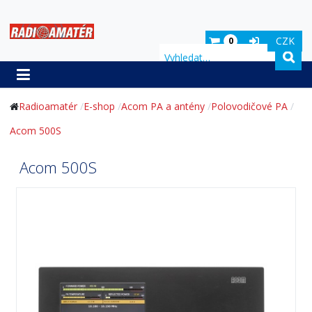
CZK
0
Hledat
Radioamatér
E-shop
Acom PA a antény
Polovodičové PA
Acom 500S
Acom 500S