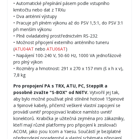
• Automatické přepínání pásem podle vstupního
kmitočtu nebo dat z TRXu
• Dva anténní výstupy
• Pracuje při plném výkonu až do PSV 1,5:1, do PSV 3:1
při menším výkonu
• Plně ovladatelný prostřednictvím RS-232
• Možnost připojení externího anténního tuneru
(
ATU04AT
nebo
ATU06AT
)
• Napájení 100-240 V, 50-60 Hz, 1000 VA jednofázově
pro plný výkon
• Rozměry a hmotnost: 291 x 270 x 157 mm (š x h x v),
7,8 kg
Pro propojení PA s TRX, ATU, PC, SteppIR a
posobně zvažte "S-BOX" od N6TV.
Vytvořil jej tak,
aby bylo možné používat plně stíněné hotové 15pinové
a 9pinové kabely, přičemž veškeré vlastní zapojení se
provádí uvnitř propojovací krabice namísto uvnitř
konektorů. Krabička je užitečná zejména pro zákazníky,
kteří mají různé platformy pro připojení k zesilovači
ACOM, jako jsou Icom a Yaesu. Součástí je bezplatné
předprodejní poradenství a vlastní schémata připojení.