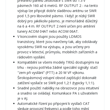
předního panelu zesilovače s SWR do 1:3 v
pásmech 160 až 6 metrů. RF OUTPUT 2 - na tento
výstup lze připojit dobře sladěnou anténu se SWR
pod 1,5 pro libovolné pásmo. I když je nízký SWR
dobrý pro jakékoliv pásmo, je mimořádně důležitý
na 6 a 4 m. RF OUTPUT 2 není určen pro anténní
tunery ACOM 04AT nebo ACOM 06AT.
V koncovém stupni jsou použity LDMOS
tranzistory, které jsou navrženy tak, aby odolávaly
vysokému SWR na výstupu, a jsou určeny pro
provoz v letectví, průmyslu, mobilních zařízeních a
rádiovém vysílání.
Kompatibilní se všemi modely TRXů dostupnými na
trhu - nejsou potřeba žádné speciální signály: stačí
"zem při vysílání" (PTT) a 20 W VF výkonu.
Širokopásmový vstupní obvod zajišťující dokonalé
zatížení vysílače se SWR pod 1,2:1 (typicky 1,1:1).
Snadné použití: nabídky na obrazovce jsou intuitivní
a snadno se ovládají. Komunikace PA s uživatelem
je v AJ.
Automatické řízení po připojení k vysílači CAT
sleduje provozní frekvenci a podle toho mění