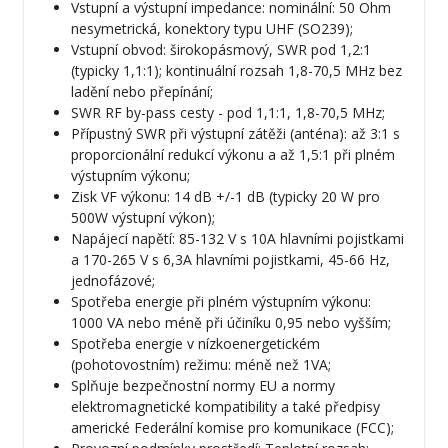
Vstupní a výstupní impedance: nominální: 50 Ohm
nesymetrická, konektory typu UHF (SO239);
Vstupní obvod: širokopásmový, SWR pod 1,2:1
(typicky 1,1:1); kontinuální rozsah 1,8-70,5 MHz bez
ladění nebo přepínání;
SWR RF by-pass cesty - pod 1,1:1, 1,8-70,5 MHz;
Přípustný SWR při výstupní zátěži (anténa): až 3:1 s
proporcionální redukcí výkonu a až 1,5:1 při plném
výstupním výkonu;
Zisk VF výkonu: 14 dB +/-1 dB (typicky 20 W pro
500W výstupní výkon);
Napájecí napětí: 85-132 V s 10A hlavními pojistkami
a 170-265 V s 6,3A hlavními pojistkami, 45-66 Hz,
jednofázové;
Spotřeba energie při plném výstupním výkonu:
1000 VA nebo méně při účiníku 0,95 nebo vyšším;
Spotřeba energie v nízkoenergetickém
(pohotovostním) režimu: méně než 1VA;
Splňuje bezpečnostní normy EU a normy
elektromagnetické kompatibility a také předpisy
americké Federální komise pro komunikace (FCC);