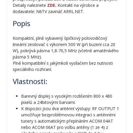
Detaily naleznete
ZDE
.
Kontakt na výrobce a
dodavatele: N6TV zavináč ARRL.NET.
Popis
Kompaktní, plně vybavený špičkový polovodičový
lineární zesilovač s výkonem 500 W (při buzení cca 20
W), pokrývá pásma 1,8-70,5 MHz (včetně amatérského
pásma 5 MHz).
Plně kompatibilní s jakýmkoli vysílačem bez nutnosti
speciálního rozhraní.
Vlastnosti:
Barevný displej s vysokým rozlišením 800 x 480
pixelů a 24bitovými barvami.
K dispozici jsou dva anténní výstupy: RF OUTPUT 1
umožňuje bezproblémovou integraci s anténními
tunery s automatickým přepínáním ACOM 04AT
nebo ACOM 06AT pro volbu antény (1 ze 4) z