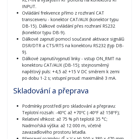
INPUT.
Ovládání frekvence přímo z rozhraní CAT
transceiveru - konektor CAT/AUX (konektor typu
DB-15). Dálkové ovládání přes rozhraní RS232
(konektor typu DB-9).
Dálkové zapnutí pomocí současné aktivace signálů
DSR/DTR a CTS/RTS na konektoru RS232 (typ DB-
9).
Dálkové zapnutí/vypnutí linky - vstup ON_RMT na
konektoru CAT/AUX (DB-15); stejnosměrný
napěťový puls: +4,5 až +15 V DC směrem k zemi
po dobu 1-2 s; vstupní proud: maximálně 3 mA.
Skladování a přeprava
Podmínky prostředí pro skladování a přepravu:
Teplotní rozsah: -40ºC až +70ºC (-40ºF až 158ºF);
Relativní vlhkost: až 75 % při teplotě 35 °C;
Nadmořská výška: až 12 000 m, včetně
zavazadlového prostoru letadla.
Přepravní rozměry: (Š x V x H) 500 x 380 x 470 mm