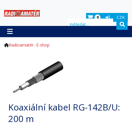
CZK
0
Hledat
Radioamatér
E-shop
Koaxiální kabel RG-142B/U
:
200 m