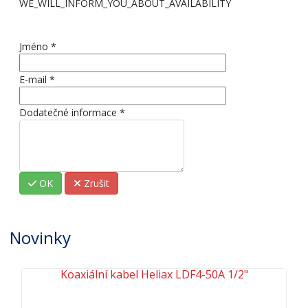
WE_WILL_INFORM_YOU_ABOUT_AVAILABILITY
Jméno
*
E-mail
*
Dodatečné informace
*
OK
Zrušit
Novinky
Koaxiální kabel Heliax LDF4-50A 1/2"
Předchozí
D