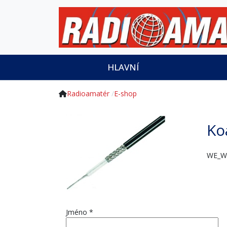
HLAVNÍ
Radioamatér
E-shop
Ko
WE_W
Jméno
*