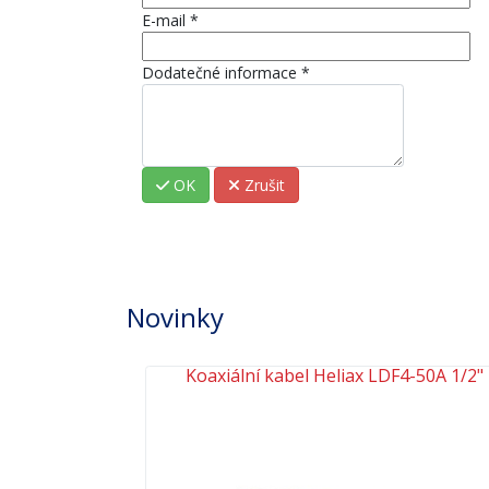
E-mail
*
Dodatečné informace
*
OK
Zrušit
Novinky
H1001 PE
Koaxiální kabel Heliax LDF4-50A 1/2"
Předchozí