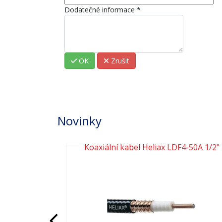
Dodatečné informace
*
OK
Zrušit
Novinky
H1001 PE
Koaxiální kabel Heliax LDF4-50A 1/2"
Předchozí