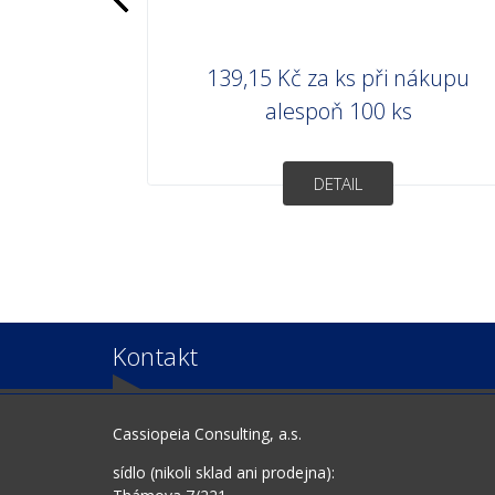
139,15 Kč
za ks při nákupu
alespoň 100 ks
DETAIL
Kontakt
Cassiopeia Consulting, a.s.
sídlo (nikoli sklad ani prodejna):