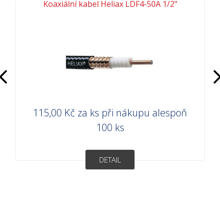
Koaxiální kabel Heliax LDF4-50A 1/2"
Předchozí
D
115,00 Kč
za ks při nákupu alespoň
100 ks
DETAIL