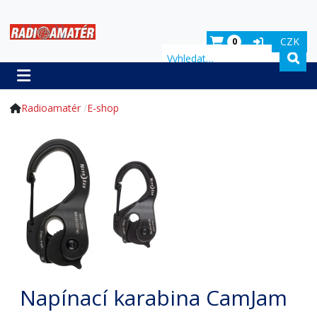
CZK
0
Hledat
Radioamatér
E-shop
Napínací karabina CamJam