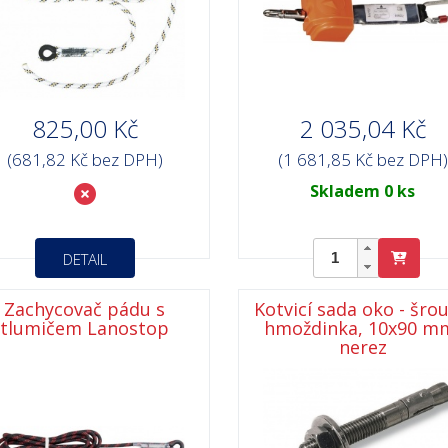
825,00 Kč
2 035,04 Kč
(681,82 Kč bez DPH)
(1 681,85 Kč bez DPH)
Skladem 0 ks
DETAIL
Zachycovač pádu s
Kotvicí sada oko - šrou
tlumičem Lanostop
hmoždinka, 10x90 m
nerez