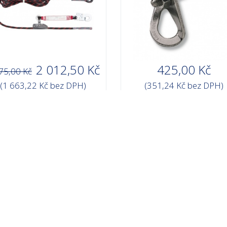
2 012,50 Kč
425,00 Kč
75,00 Kč
(1 663,22 Kč bez DPH)
(351,24 Kč bez DPH)
Skladem 0 ks
DETAIL
Nerezová kotva
Tlumič pádu ABM, la
1,8 m, 2x karabina AZ