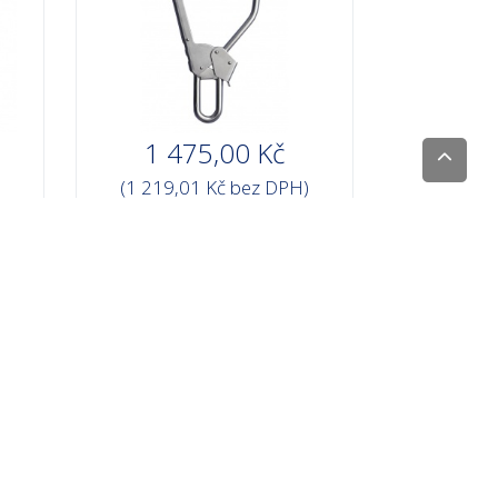
1 475,00 Kč
(1 219,01 Kč bez DPH)
Skladem 0 ks
no
Tlumič pádu ABM, 2x lano
11
1,6 m a karabinový hák